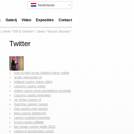
Nederlands
e
Galerij
Video
Exposities
Contact
Serie "Off & Online”
Serie “Secret Stories”
Twitter
how to play texas holdem poker online
gratis gokkasten.nl
holland casino poker uitleg
casumo casino online
online casino ohne anmeldung echtgeld
casumo casino einloggen
mr green casino nl
machine zapper casino
free casino spin games
best casino edinburgh
casino roulette kostenlos
kroon casino affiliate
las vegas casino guide 2022
casino in amsterdam noord