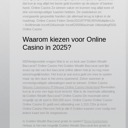
dat kun je nog altijd het beste geld inzetten op de player of banker
hand. Online Casino Ze winnen vaker en kunnen nog altijd twee of
drie vermenigvuldiger kaarten hebben. De statistieken en
voorgaande gespeelde handen zijn allemaal terug te kijken in de
roadmap. Online Casino Feiten Sinds2021RTP98,85%Multipliers2x
– 8xMinimale inzet€1Maximale Inzet€2000Maximale Uitbetaling€500.
Online Casino
Waarom kiezen voor Online
Casino in 2025?
000Veelgestelde vragen Wat is er zo leuk aan Golden Wealth
Baccarat? Online Casino Het Golden Wealth Baccarat spel lijkt
exact op dat van live baccarat online alleen heb je nu nog meer
winstmogelijkheden. Het kost je wat extra geld om mee te spelen
maar op den duur is het extra spannend. Zeker wanneer je
vermenigvuldigde uitbetalingen weet te winnen. Online Casino
Nieuws Casinoeuro Pl Nieuwe Online Casino Nederland
Bovendien
kun je al voor een lage inzet terecht. Wat is de maximale uitbetaling
bij Golden Wealth Baccarat? Online Casino De maximale winst
mogelijk op dit spel is 500,000 euro. Online Casino Online Casino
Online Casino Er geldt een uitbetaling van 1,310,720x je inzet.
Online Casino Hiervoor heb je alle 6 Golden kaarten voor nodig met
iedere kaart een 8x toegewezen.
Is Golden Wealth Baccarat gratis te spelen?
Esso Gorinchem
Helaas is het niet mogelijk Golden Wealth Baccarat live gratis te