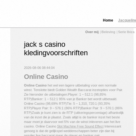
Home
Jacquelin
Over mij
Beleving
Serie Ibiza
jack s casino
kledingvoorschriften
2026-08-06 08:44:04
Online Casino
Online Casino
het wel een lagere uitbetaling voor een normale
winst. Tenslotte biedt Golden Wealth Baccarat inzetopties voor Pair.
Zie hieronder de uitbetalingen:Player: 1 – 512:1 (98,85%
RTP)Banker: 1 – 512:1 95% van je Banker bet wordt uitbetaald.
Online Casino (98,69% RTP)Tie: 5 – 1,310, 720:1 (93,35%
RTP)Player Pair: 9 – 576:1 (86% RTP)Banker Pair: 9 – 576:1 (86%
RTP)Zoals je kunt zien is de RTP (uitkeringspercentage) afhankelijk
van de inzet die je plaatst. Zoals altijd is de banker inzet het beste
maar moet je daarvoor wel 5% van de winst inleveren aan het live
casino. Online Casino
Slot Machine Free Sound Effect
Interessant
genoeg is dat de gelijkspel weddenschappen beter zijn dan bij
regulier live baccarat maar de player en banker pair