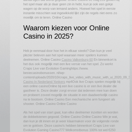
het spel maar als je daar geen zin in hebt, kun je ook een gokje
wagen op de worp van iemand anders. Hoewel het spel in eerste
instantie misschien wat ingewikkeld lijkt zijn de regels niet eens zo
moeilijk om te leren. Online Casino
Waarom kiezen voor Online
Casino in 2025?
Heb je eenmaal door hoe het in elkaar steekt? Dan kun je veel
plezier beleven aan het spel waaraan meer spelers kunnen
deelnemen. Online Casino
Casino Valkenburg 60
En binnenkort is
het dus ook mogelijk met een live versie van het spel. Zo werkt
Craps Live van Evolution Gaminghttps://www.
bestecasinobonussen. nl/wp-
content/uploads/2020/10/craps_live_video_with_music_with_ui_2020_09_3
Casino In Nederland Yonkers
mp4Ook live Craps spelen mogelijk bij
een online casinoOnline bij een live casino is er een live dealer die
gastheer is. Deze dealer zorgt ervoor dat iedereen mee kan doen
en probeert zoveel mogelijk de situatie in een daadwerkelijk casino
na te bootsen. Online Casino Een mechanische arm fungeert als
shooter. Online Casino Online Casino
Als het spel van start gaat, kan elke deelnemer inzetten en worden
de dobbelstenen gegooid. Online Casino Online Casino Win je wat,
dan kun je dit innen en je weer klaarmaken voor de volgende ronde
om te gokken. Deze casino's hebben binnenkort Craps Live van
Evolution Gaming Casino777 Welkomstbonus 100% tot wel €250