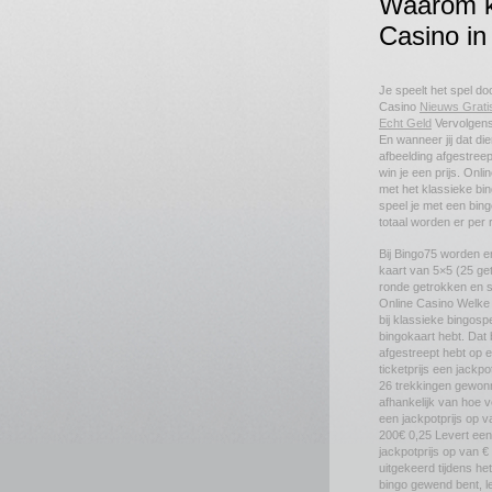
Waarom k
Casino in
Je speelt het spel do
Casino
Nieuws Grati
Echt Geld
Vervolgens
En wanneer jij dat di
afbeelding afgestreept
win je een prijs. Onli
met het klassieke bi
speel je met een bing
totaal worden er per
Bij Bingo75 worden er
kaart van 5×5 (25 get
ronde getrokken en sp
Online Casino Welke p
bij klassieke bingospe
bingokaart hebt. Dat 
afgestreept hebt op e
ticketprijs een jackp
26 trekkingen gewonn
afhankelijk van hoe v
een jackpotprijs op v
200€ 0,25 Levert een
jackpotprijs op van €
uitgekeerd tijdens he
bingo gewend bent, le