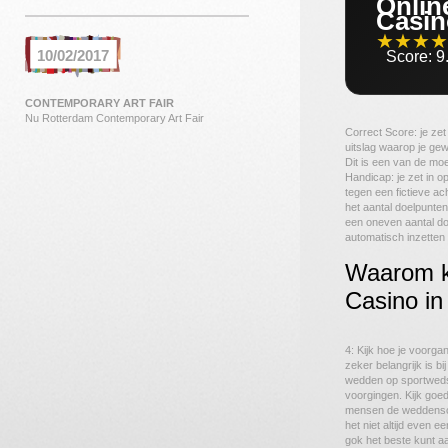
Onlin
Casin
★★★★
10/02/2017
Score: 9
CONTEMPORARY ART FAIR
Nu Rotterdam Contemporary Art Fair
Correct Score: je zet 
uitslag waarop je gew
Dit is een van de mo
Handicap: je zet in o
tegen een fictieve ac
het aantal doelpunte
een oneven aantal do
automatisch inzetten
Waarom k
Casino in
4: Kijk hoe je voorga
zeker belangrijk is b
wedden op sportwedstr
voorgingen. Kijk goed
mensen de weddensc
het niet altijd even e
gok het beste kunt a