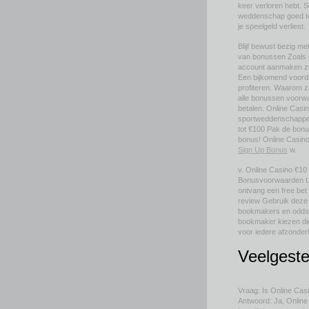
keer verloren hebt. 
weddenschap goed te
je speelgeld verliest.
Blijf bewust bezig me
van bonussen Zoals 
account aanmaken zod
Een bijkomend voorde
profiteren. Waarom zou
alle bonussen voorwa
betalen. Online Casi
sportweddenschappen
tot €100 Pak de bon
bonus! Online Casino
Sign Up Bonus
w.
v. Online Casino €10
Bonusvoorwaarden Le
ontvang een free be
review Gebruik deze
bookmakers en odds t
bookmaker kiezen die
voor iedere afzonder
Veelgest
Vraag: Is Online Casi
Antwoord: Ja, Online 