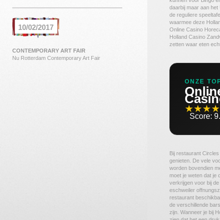
kunnen voor Bingo en
daarbij maar aan het
de reguliere speelta
waarmee deze Holland 
10/02/2017
Online Casino Horec
Holland Casino Zandv
zetten waar eten ech
CONTEMPORARY ART FAIR
Nu Rotterdam Contemporary Art Fair
ONZE TO
Onlin
Casin
★★★★
Score: 9
Bij restaurant Circle
genieten. De vele vo
worden bovendien met
moet je weten dat je
verkrijgen voor bij d
eschweiler offnungsze
restaurant beschikba
de verschillende bar
zijn. Wanneer je bij 
zien dat het een druk 