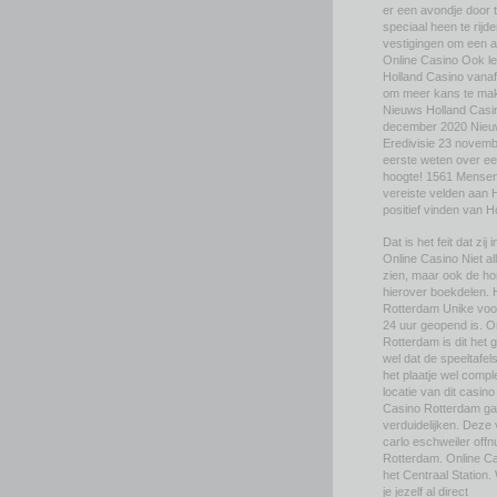
er een avondje door 
speciaal heen te rijde
vestigingen om een a
Online Casino Ook l
Holland Casino vana
om meer kans te mak
Nieuws Holland Casi
december 2020 Nieuws
Eredivisie 23 novembe
eerste weten over ee
hoogte! 1561 Mensen 
vereiste velden aan 
positief vinden van 
Dat is het feit dat zi
Online Casino Niet al
zien, maar ook de ho
hierover boekdelen. 
Rotterdam Unike voor
24 uur geopend is. O
Rotterdam is dit het ge
wel dat de speeltafel
het plaatje wel compl
locatie van dit casin
Casino Rotterdam gaa
verduidelijken. Deze
carlo eschweiler off
Rotterdam. Online Ca
het Centraal Station.
je jezelf al direct