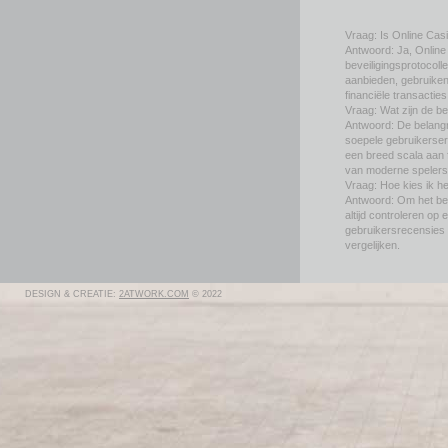
Vraag: Is Online Casi
Antwoord: Ja, Online 
beveiligingsprotocoll
aanbieden, gebruike
financiële transactie
Vraag: Wat zijn de b
Antwoord: De belangr
soepele gebruikerser
een breed scala aan 
van moderne spelers
Vraag: Hoe kies ik h
Antwoord: Om het bes
altijd controleren op 
gebruikersrecensies
vergelijken.
DESIGN & CREATIE:
2ATWORK.COM
© 2022