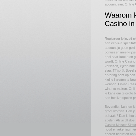
account aan. Online 
Waarom k
Casino in
Registreer je jezelf n
aan een live speelta
account je geen geld 
bonussen mee krijge
spel naar keuze en g
wordt. Online Casino
verliezen, kijken hoe
slag. T𝕋𝕚𝕡 𝟛: Spee
ervaring hebt op een l
kleine inzetten te b
wennen. Online Casi
winst te maken. Onlin
je kans om te grote b
aan het live spelen p
Bovendien kunnen je 
groot worden. Heb je
behaald? Dan is het a
spelen. Als je dit do
Casino Meister Slots
houd er rekening mee 
spellen berusten op t