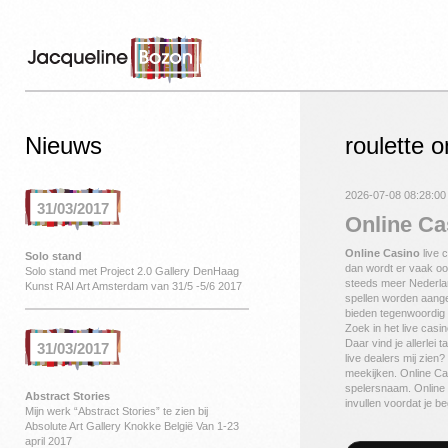
Nieuws
roulette o
2026-07-08 08:28:00
31/03/2017
Online Ca
Online Casino
live 
Solo stand
dan wordt er vaak o
Solo stand met Project 2.0 Gallery DenHaag
steeds meer Nederlan
Kunst RAI Art Amsterdam van 31/5 -5/6 2017
spellen worden aange
bieden tegenwoordig s
Zoek in het live casi
Daar vind je allerlei
31/03/2017
live dealers mij zien
meekijken. Online Cas
spelersnaam. Online
Abstract Stories
invullen voordat je b
Mijn werk “Abstract Stories” te zien bij
Absolute Art Gallery Knokke België Van 1-23
april 2017