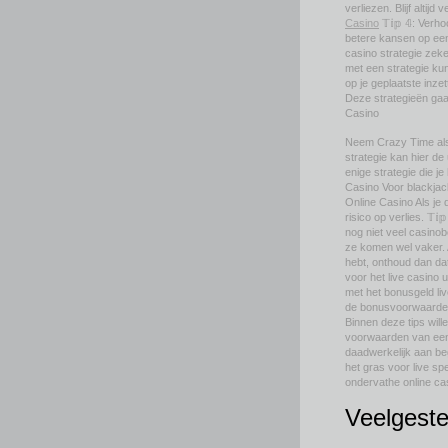
verliezen. Blijf altij
Casino
𝕋𝕚𝕡 𝟜: Ver
betere kansen op een 
casino strategie zek
met een strategie ku
op je geplaatste inze
Deze strategieën gaan
Casino
Neem Crazy Time als
strategie kan hier d
enige strategie die j
Casino Voor blackjack
Online Casino Als je 
risico op verlies. 𝕋
nog niet veel casinob
ze komen wel vaker. A
hebt, onthoud dan dat
voor het live casino u
met het bonusgeld liv
de bonusvoorwaarde
Binnen deze tips will
voorwaarden van een 
daadwerkelijk aan be
het gras voor live s
ondervathe online ca
Veelgest