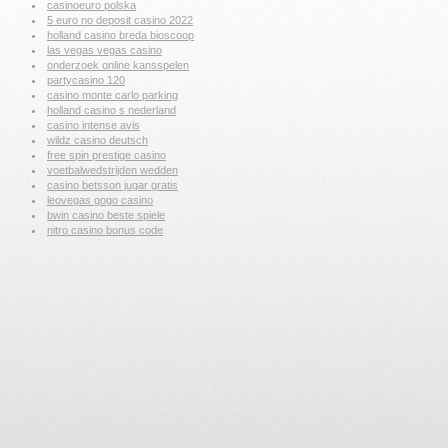
casinoeuro polska
5 euro no deposit casino 2022
holland casino breda bioscoop
las vegas vegas casino
onderzoek online kansspelen
partycasino 120
casino monte carlo parking
holland casino s nederland
casino intense avis
wildz casino deutsch
free spin prestige casino
voetbalwedstrijden wedden
casino betsson jugar gratis
leovegas gogo casino
bwin casino beste spiele
nitro casino bonus code