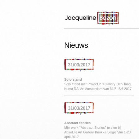
Nieuws
31/03/2017
Solo stand
Solo stand met Project 2.0 Gallery DenHaag
Kunst RAI Art Amsterdam van 31/5 -5/6 2017
31/03/2017
Abstract Stories
Mijn werk “Abstract Stories” te zien bij
Absolute Art Gallery Knokke België Van 1-23
april 2017