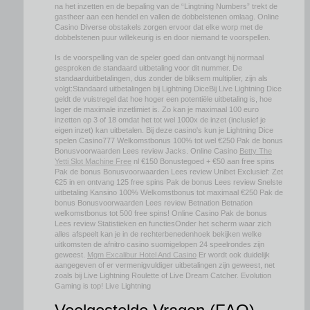
na het inzetten en de bepaling van de “Lingtning Numbers” trekt de
gastheer aan een hendel en vallen de dobbelstenen omlaag. Online
Casino Diverse obstakels zorgen ervoor dat elke worp met de
dobbelstenen puur willekeurig is en door niemand te voorspellen.
Is de voorspelling van de speler goed dan ontvangt hij normaal
gesproken de standaard uitbetaling voor dit nummer. De
standaarduitbetalingen, dus zonder de bliksem multiplier, zijn als
volgt:Standaard uitbetalingen bij Lightning DiceBij Live Lightning Dice
geldt de vuistregel dat hoe hoger een potentiële uitbetaling is, hoe
lager de maximale inzetlimiet is. Zo kan je maximaal 100 euro
inzetten op 3 of 18 omdat het tot wel 1000x de inzet (inclusief je
eigen inzet) kan uitbetalen. Bij deze casino's kun je Lightning Dice
spelen Casino777 Welkomstbonus 100% tot wel €250 Pak de bonus
Bonusvoorwaarden Lees review Jacks. Online Casino
Betty The
Yetti Slot Machine Free
nl €150 Bonustegoed + €50 aan free spins
Pak de bonus Bonusvoorwaarden Lees review Unibet Exclusief: Zet
€25 in en ontvang 125 free spins Pak de bonus Lees review Snelste
uitbetaling Kansino 100% Welkomstbonus tot maximaal €250 Pak de
bonus Bonusvoorwaarden Lees review Betnation Betnation
welkomstbonus tot 500 free spins! Online Casino Pak de bonus
Lees review Statistieken en functiesOnder het scherm waar zich
alles afspeelt kan je in de rechterbenedenhoek bekijken welke
uitkomsten de afnitro casino suomigelopen 24 speelrondes zijn
geweest.
Mgm Excalibur Hotel And Casino
Er wordt ook duidelijk
aangegeven of er vermenigvuldiger uitbetalingen zijn geweest, net
zoals bij Live Lightning Roulette of Live Dream Catcher. Evolution
Gaming is top! Live Lightning