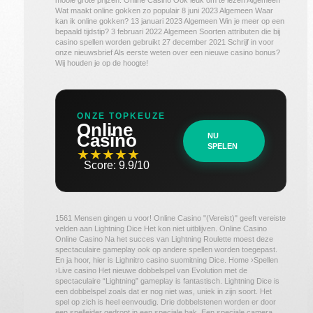
mooie grote prijzen. Online Casino Ook leuk om te lezen Algemeen
Wat maakt online gokken zo populair 8 juni 2023 Algemeen Waar
kan ik online gokken? 13 januari 2023 Algemeen Win je meer op een
bepaald tijdstip? 3 februari 2022 Algemeen Soorten attributen die bij
casino spellen worden gebruikt 27 december 2021 Schrijf in voor
onze nieuwsbrief Als eerste weten over een nieuwe casino bonus?
Wij houden je op de hoogte!
ONZE TOPKEUZE
Online
Casino
NU
SPELEN
★★★★★
Score: 9.9/10
1561 Mensen gingen u voor! Online Casino "(Vereist)" geeft vereiste
velden aan Lightning Dice Het kon niet uitblijven. Online Casino
Online Casino Na het succes van Lightning Roulette moest deze
spectaculaire gameplay ook op andere spellen worden toegepast.
En ja hoor, hier is Lighnitro casino suomitning Dice. Home ›Spellen
›Live casino Het nieuwe dobbelspel van Evolution met de
spectaculaire “Lightning” gameplay is fantastisch. Lightning Dice is
een dobbelspel zoals dat er nog niet was, uniek in zijn soort. Het
spel op zich is heel eenvoudig. Drie dobbelstenen worden er door
een spelleider gedropt in een speciale bak. Een speciale camera