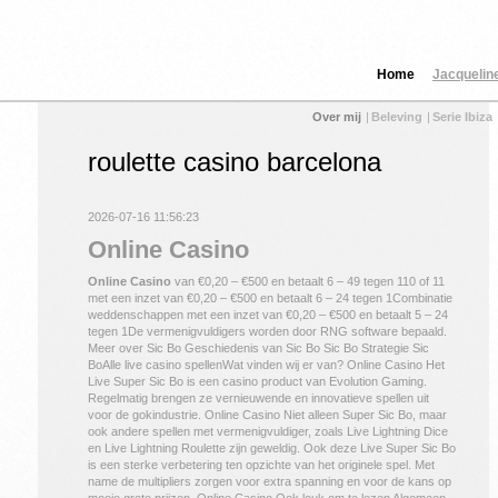
Home
Jacquelin
Over mij
Beleving
Serie Ibiza
roulette casino barcelona
2026-07-16 11:56:23
Online Casino
Online Casino
van €0,20 – €500 en betaalt 6 – 49 tegen 110 of 11
met een inzet van €0,20 – €500 en betaalt 6 – 24 tegen 1Combinatie
weddenschappen met een inzet van €0,20 – €500 en betaalt 5 – 24
tegen 1De vermenigvuldigers worden door RNG software bepaald.
Meer over Sic Bo Geschiedenis van Sic Bo Sic Bo Strategie Sic
BoAlle live casino spellenWat vinden wij er van? Online Casino Het
Live Super Sic Bo is een casino product van Evolution Gaming.
Regelmatig brengen ze vernieuwende en innovatieve spellen uit
voor de gokindustrie. Online Casino Niet alleen Super Sic Bo, maar
ook andere spellen met vermenigvuldiger, zoals Live Lightning Dice
en Live Lightning Roulette zijn geweldig. Ook deze Live Super Sic Bo
is een sterke verbetering ten opzichte van het originele spel. Met
name de multipliers zorgen voor extra spanning en voor de kans op