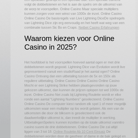
volgt de dobbelstenen en het is aan de spelrs om de uitkomst van
de worp te voorspellen. Online Casino Maar speciale multipliers
kunnen zorgen voor een winst van 1000x de inzet. Online Casino
Online Casino De basisregels van Live Lightning DiceDe spelregels
van Lightning Dice zijn erg eenvoudig en het heeft wat weg van een
combinatie tussen Sic Bo en Craps.
Netbet Casino Erfahrungen
Waarom kiezen voor Online
Casino in 2025?
Het hoofddoel is het voorspellen hoeveel aantal ogen er met drie
dobbelstenen wordt gegooid. Lightning Dice van Evolution wordt live
gepresenteerd vanuit een studioRaad je het aantal ogen? Online
Casino Ontvang dan een uitbetaling tussen de 5x en 150x als
reguliere uitbetaling. Online Casino Online Casino Online Casino
Mocht er een Lightning Strike hebben plaatsgevonden op jouw
gekozen uitkomst, dan kunnen de prijzen oplopen tot wel 1000x de
inzet. Online Casino Net zoals bij Lightning Roulette wordt er elke
ronde een aantal “Lightning Numbers” geselecteerd. Online Casino
Online Casino De computer kiest random elk spel 1 of meer mogelijk
uitkomsten waar een multiplier op los wordt gelaten. Als een van de
uitkomsten die door de bliksem is geselecteerd ook de
daadwerkelijke uitkomst is, dan treedt de mulitplier in werking.
UitbetalingenSpelers kunnen inzetten op de totale uitkomst vannitro
casino suomi de drie dobbelstenen. Online Casino Die zal altijd
liggen van 3 tot 18.
Online Roulette Ab 10 Cent Einsatz
De
dobbelstenen worden door de gastheer of dame in de bak gelegd en