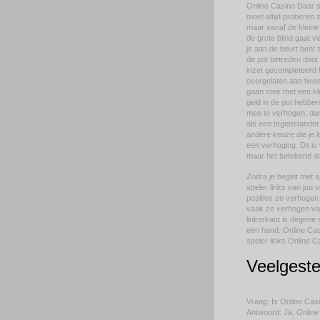
Online Casino Daar sp
moet altijd proberen 
maar vanaf de kleine 
de grote blind gaat 
je aan de beurt bent 
de pot betreden door 
inzet gecompleteerd h
overgelaten aan twee
gaan mee met een kle
geld in de pot hebbe
mee te verhogen, dan
als een tegenstander d
andere keuze die je 
een verhoging. Dit is 
maar het betekend dat
Zodra je begint met s
speler links van jou 
posities ze verhogen 
vaak ze verhogen van
linkerkant is degene 
een hand. Online Ca
speler links Online 
Veelgest
Vraag: Is Online Casi
Antwoord: Ja, Online 