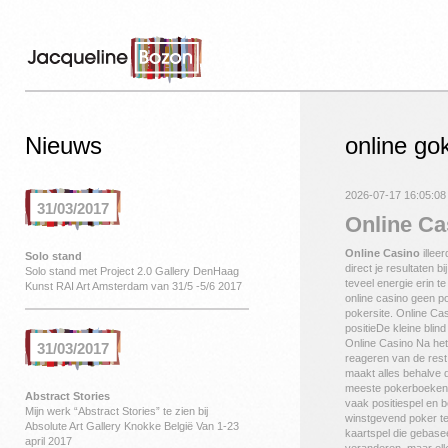
Nieuws
online go
2026-07-17 16:05:08
31/03/2017
Online Ca
Online Casino
illee
Solo stand
direct je resultaten 
Solo stand met Project 2.0 Gallery DenHaag
teveel energie erin t
Kunst RAI Art Amsterdam van 31/5 -5/6 2017
online casino geen p
pokersite. Online Cas
positieDe kleine blin
Online Casino Na het
31/03/2017
reageren van de res
maakt alles behalve 
meeste pokerboeken p
Abstract Stories
vaak positiespel en b
Mijn werk “Abstract Stories” te zien bij
winstgevend poker te
Absolute Art Gallery Knokke België Van 1-23
kaartspel die gebasee
april 2017