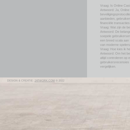
Vraag: Is Online Casi
Antwoord: Ja, Online 
beveiligingsprotocoll
aanbieden, gebruike
financiële transactie
Vraag: Wat zijn de b
Antwoord: De belangr
soepele gebruikerser
een breed scala aan 
van moderne spelers
Vraag: Hoe kies ik h
Antwoord: Om het bes
altijd controleren op 
gebruikersrecensies
vergelijken.
DESIGN & CREATIE:
2ATWORK.COM
© 2022