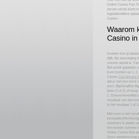
Online Casino Fan Ta
eerste versie komt m
ingewikkeldere opties
Casino
Waarom k
Casino in
Inzetten kun je plaat
blijft. Als toevoeging
oneven aantal is. Fa
Bet wordt geplaatst o
kunt inzetten op 1, 2,
Casino
Can Anyone G
dat je met een inzet
euro. Big/SmallDe Big
klein (1 of 2) of hoog
1. Oneven/evenMet d
resultaat van een ev
is het resultaat 1 of 3
Met even is het resu
inzetoptiesNimSoortg
nummers in plaats van
het tweede nummer tel
Online Casino Een win
Deze weddenschap ge