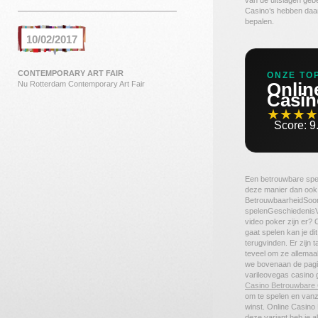
van de uitslagen ge
Casino’s hebben daar
bepalen.
10/02/2017
CONTEMPORARY ART FAIR
ONZE TO
Onlin
Nu Rotterdam Contemporary Art Fair
Casin
★★★★
Score: 9
Een betrouwbare spee
deze manier dan ook
BetrouwbaarheidSoor
spelenGeschiedenisV
video poker zijn er? 
gaat spelen kan je dit
terugvinden. Er zijn t
teveel om ze allemaa
we bovenaan de pagin
varileovegas casino 
Casino Betrouwbare 
om te spelen en van
winst. Online Casino 
deze variant heb je a