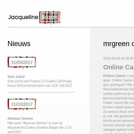
Nieuws
mrgreen 
2026-08-03 00:48:38
31/03/2017
Online Ca
Online Casino
n teg
Solo stand
gaan. Online Casino H
Solo stand met Project 2.0 Gallery DenHaag
qua spelregels? We zu
Kunst RAI Art Amsterdam van 31/5 -5/6 2017
Betrouwbaarheid vide
spellen geldt kun je
betrouwbaarheid begin
Online Casino Als een
31/03/2017
immers legaal gokken
Zo weet je dat je ter
er ook niet gesjoeme
Abstract Stories
winstkansen gesproke
Mijn werk “Abstract Stories” te zien bij
soorten worden gespe
Absolute Art Gallery Knokke België Van 1-23
uitslagen geheel sof
april 2017