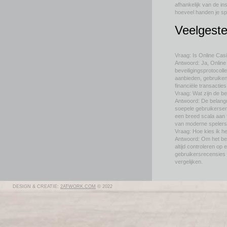
afhankelijk van de ins
hoeveel handen je spe
Veelgest
Vraag: Is Online Casi
Antwoord: Ja, Online 
beveiligingsprotocoll
aanbieden, gebruike
financiële transactie
Vraag: Wat zijn de b
Antwoord: De belangr
soepele gebruikerser
een breed scala aan 
van moderne spelers
Vraag: Hoe kies ik h
Antwoord: Om het bes
altijd controleren op 
gebruikersrecensies
vergelijken.
DESIGN & CREATIE:
2ATWORK.COM
© 2022