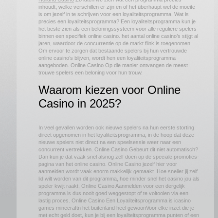
inhoudt, welke verschillen er zijn en of het überhaupt wel de moeite
is om jezelf in te schrijven voor een loyaliteitsprogramma. Wat is
precies een loyaliteitsprogramma? Een loyaliteitsprogramma kun je
het beste zien als een beloningssysteem voor alle reguliere spelers
binnen een specifiek online casino. het aantal online casino’s stijgt al
jaren, waardoor de concurrentie op de markt flink is toegenomen.
Om ervoor te zorgen dat bestaande spelers bij hun vertrouwde
online casino’s blijven, wordt hen een loyaliteitsprogramma
aangeboden. Online Casino Op die manier ontvangen de meest
trouwe spelers een beloning voor hun trouw.
Waarom kiezen voor Online
Casino in 2025?
In veel gevallen worden ook nieuwe spelers na hun eerste storting
direct opgenomen in het loyaliteitsprogramma, in de hoop dat deze
nieuwe spelers niet direct na een speelsessie weer naar een
concurrent vertrekken. Online Casino Gebeurt dit niet automatisch?
Dan kun je dat vaak snel alsnog zelf doen op de speciale promoties-
pagina van het online casino. Online Casino jezelf hier voor
aanmelden wordt vaak enorm makkelijk gemaakt. Hoe sneller jij zelf
lid wilt worden van dit programma, hoe minder snel het casino jou als
speler kwijt raakt. Online Casino Aanmelden voor een dergelijk
programma is dus nooit goed weggestopt of te voltooien via een
lastig proces. Online Casino Een Loyaliteitsprogramma is icasino
games minecraftn het buitenland heel gewoonVoor elke inzet die je
met echt geld doet, kun je bij een loyaliteitsprogramma punten of een