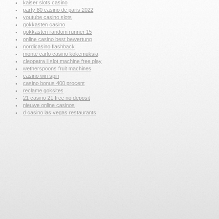
kaiser slots casino
party 80 casino de paris 2022
youtube casino slots
gokkasten casino
gokkasten random runner 15
online casino best bewertung
nordicasino flashback
monte carlo casino kokemuksia
cleopatra ii slot machine free play
wetherspoons fruit machines
casino win spin
casino bonus 400 procent
reclame goksites
21 casino 21 free no deposit
nieuwe online casinos
d casino las vegas restaurants