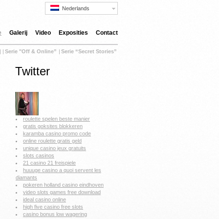
Nederlands
e
Galerij
Video
Exposities
Contact
Serie "Off & Online”
Serie “Secret Stories”
Twitter
roulette spelen beste manier
gratis goksites blokkeren
karamba casino promo code
online roulette gratis geld
unique casino jeux gratuits
slots casinos
21 casino 21 freispiele
huuuge casino a quoi servent les
diamants
pokeren holland casino eindhoven
video slots games free download
ideal casino online
high five casino free slots
casino bonus low wagering