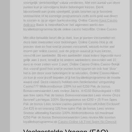
soortgelijk ‘denkbeeldige’ valuta verdienen. Met een aantal van deze
punten kun je vervolgens leuke beloningen kiezen. Denk
bijvoorbeeld aan gratis speelgeld, gratis beurten op je favoriete
slotmachine of bij sommige programma’s zelfs echt geld wat direct
te storten is op je eigen bankrekening. Online Casino
Kajot Casino
Aplikace
Basis is hetzelfdeOver het algemeen werkt een
loyaliteitsprogramma bij elk online casino hetzelfde. Online Casino
Met elke betaalde beurt die je doet, kun je punten verzamelen en
deze later inwisselen voor beloningen. Online Casino Hoe je dit
precies doet en hoe snel je punten verzamelt, wisselt echter wel
enorm per online casino. ook de prijzen waaruit je kunt kiezen,
verschilt per aanbieder. Bij een aanbieder staat iedere ingezette euro
gelijk aan 1 punt, terwijl je bij andere aanbieders misschien wel 10
euro in moet zetten voor 1 punt. Online Casino Online Casino Bekijk
dus vooraf goed hoe snel je punten kunt sparen en ook hoe ‘duur’
het is om deze voor beloningen in te wisselen. Online Casino Alleen
zo kun je voor jezelf bepalen of jij het loyaliteitsprogramma de moeite
waard vind. Deze casino's hebben een Nederlandse vergunning
Casino777 Welkomstbonus 100% tot wel €250 Pak de bonus
Bonusvoorwaarden Lees review Jacks. nl €150 Bonustegoed + €50
aan free spins Pak de bonus Bonusvoorwaarden Lees review Onze
favoriet! LeoVegas 100% Stortingsbonus tot €200 + 25 Free Spins
Pak de bonus Lees review casino games minecraftUnibet Exclusief:
Zet €25 in en ontvang 125 free spins Pak de bonus Lees review
Snelste uitbetaling Kansino 100% Welkomstbonus tot maximaal
€250 Pak de bonus Bonusvoorwaarden Lees review Alle soorten
loyaliteitsprogramma op
Casino Online Uk Free Spins No Deposit