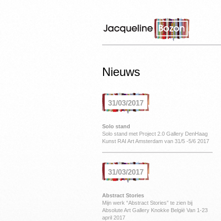
Nieuws
31/03/2017
Solo stand
Solo stand met Project 2.0 Gallery DenHaag
Kunst RAI Art Amsterdam van 31/5 -5/6 2017
31/03/2017
Abstract Stories
Mijn werk “Abstract Stories” te zien bij
Absolute Art Gallery Knokke België Van 1-23
april 2017