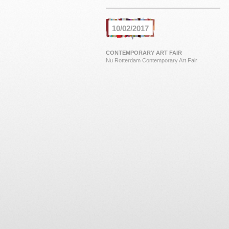
10/02/2017
CONTEMPORARY ART FAIR
Nu Rotterdam Contemporary Art Fair