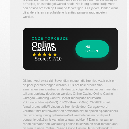
zo’n rijke, bruisende gokwereld heeft. Het is erg aantrekkelijk voor
een casino om zich op Curaçao te vestigen. Er zijn veel landen waar
dit anders is en verscheidene licenties aangevraagd moeten
worden.
ONZE TOPKEUZE
Online
Casino
NU
SPELEN
★★★★★
Score: 9.7/10
Dit kost veel extra tijd. Bovendien moeten die licenties vaak ook om
de paar jaar vervangen worden. Dus het hele proces van
aanvragen van licenties en de daarop volgende inspecties moet dan
telkens opnieuw doorlopen worden. Online Casino Online Casino
Curaçao Gambling Control BoardEmancipatie boulevard
23CuracaoPhone(+5999) 7372299Fax:(+5999) 7372621E-mail:
[email protected]Wij vinden de licentie die door Curaçao wordt
verstrekt niet betrouwbaar en adviseren niet te spelen bij aanbieders
die deze vergunning gebruikenWeet waabob casino no deposit
bonusr je goktBen je van plan te gaan gokken? Dan is het aan te
raden niet voor een willekeurig casino te kiezen en daar meteen aan
de slag te gaan. Online Casino Online Casino Het is belangrijk te