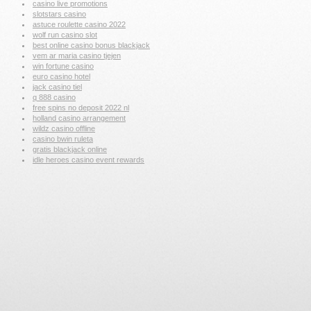
casino live promotions
slotstars casino
astuce roulette casino 2022
wolf run casino slot
best online casino bonus blackjack
vem ar maria casino tjejen
win fortune casino
euro casino hotel
jack casino tiel
q 888 casino
free spins no deposit 2022 nl
holland casino arrangement
wildz casino offline
casino bwin ruleta
gratis blackjack online
idle heroes casino event rewards