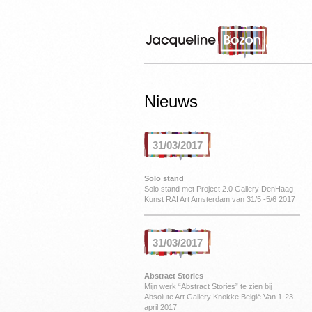
Nieuws
31/03/2017
Solo stand
Solo stand met Project 2.0 Gallery DenHaag
Kunst RAI Art Amsterdam van 31/5 -5/6 2017
31/03/2017
Abstract Stories
Mijn werk “Abstract Stories” te zien bij
Absolute Art Gallery Knokke België Van 1-23
april 2017