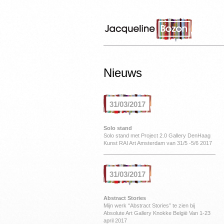
Nieuws
31/03/2017
Solo stand
Solo stand met Project 2.0 Gallery DenHaag
Kunst RAI Art Amsterdam van 31/5 -5/6 2017
31/03/2017
Abstract Stories
Mijn werk “Abstract Stories” te zien bij
Absolute Art Gallery Knokke België Van 1-23
april 2017