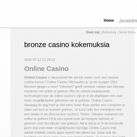
Home
Jacquelin
Over mij
Beleving
Serie Ibiza
bronze casino kokemuksia
2026-07-12 21:29:22
Online Casino
Online Casino
e nieuwsbrief Als eerste weten over een nieuwe
casino bonus? Online Casino Wij houden je op de hoogte! 1561
Mensen gingen u voor! "(Vereist)" geeft vereiste velden aan Nieuwe
manieren om online te gokken Met de steeds evaluerende
technologie voor de online casino’s zijn er in de afgelopen een stuk
meer mogelijkheden gekomen om te gokken. Online Casino
Vandaag de dag hoef je niet eens meer thuis achter een computer te
zitten om toch te kunnen gokken. Je kunt zelfs live meekijken met
een dealer in de diverse live casino’s. Home › Nieuwe manieren om
online te gokken Of je nou speelt voor de hoogste winsten of
gewoon voor het plezier van gokken, feit is dat je er in de komende
jaren nog veel meer mogelijkheden bij krijgt. Online Casino Het
aantal mobiele casino apps neemt niet alleen toe, maar ook de