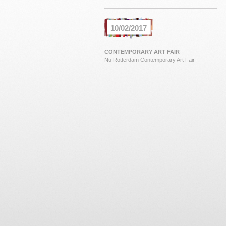
10/02/2017
CONTEMPORARY ART FAIR
Nu Rotterdam Contemporary Art Fair