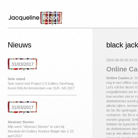
Nieuws
black jack
2026-08-09 06:34:31
31/03/2017
Online Ca
Online Casino
jn. O
Solo stand
nog in een offline ca
Solo stand met Project 2.0 Gallery DenHaag
Let’s roll the dices!
Kunst RAI Art Amsterdam van 31/5 -5/6 2017
mogelijkheden om in 
kan worden ziet er co
dobbelstenen wordt g
allerlei cijfers, term
31/03/2017
de Sic Bo spelregels t
verklaren. Sic Bo is e
worden gegooid. Onl
Abstract Stories
hebben de typische 6 k
Mijn werk “Abstract Stories” te zien bij
de dobbelstenen dan 
Absolute Art Gallery Knokke België Van 1-23
kan je niet alleen de
april 2017